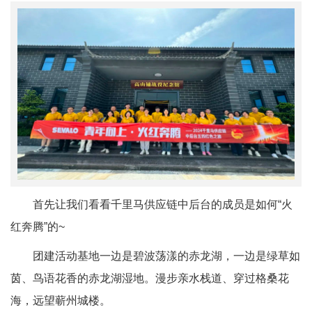
首先让我们看看千里马供应链中后台的成员是如何“火
红奔腾”的~
团建活动基地一边是碧波荡漾的赤龙湖，一边是绿草如
茵、鸟语花香的赤龙湖湿地。漫步亲水栈道、穿过格桑花
海，远望蕲州城楼。