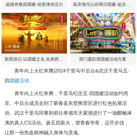
超级有氧鼓团建-创意律动活力
延庆海坨山谷两日团建-徒步露营
新西游记-以团建之名,化身西游神仙！
部门轰趴馆团建活动方案
青年向上火红奔腾|2024千里马中后台&武汉千里马五·
四
团建活动
青年向上火红奔腾，千里马纪念五·四团建活动如约而
至。中后台成员去到了蕲春县东壁阁景区进行红色拓展活
动。武汉千里马同事则前往孝感市天紫湖进行了一场酣畅淋
漓的真人CS活动。扬五四薪火，谱青春华章，迈开步伐，
让那一份热血精神融入身体与灵魂。