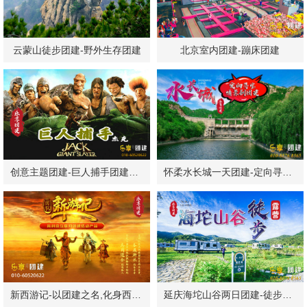
云蒙山徒步团建-野外生存团建
北京室内团建-蹦床团建
创意主题团建-巨人捕手团建方案
怀柔水长城一天团建-定向寻宝-烧烤
新西游记-以团建之名,化身西游神仙！
延庆海坨山谷两日团建-徒步露营