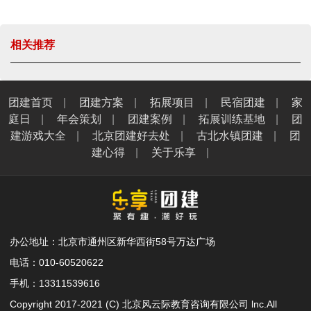
相关推荐
团建首页
|
团建方案
|
拓展项目
|
民宿团建
|
家
庭日
|
年会策划
|
团建案例
|
拓展训练基地
|
团
建游戏大全
|
北京团建好去处
|
古北水镇团建
|
团
建心得
|
关于乐享
|
办公地址：北京市通州区新华西街58号万达广场
电话：010-60520622
手机：13311539616
Copyright 2017-2021 (C) 北京风云际教育咨询有限公司 lnc.All