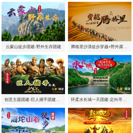
云蒙山徒步团建-野外生存团建
腾格里沙漠徒步穿越+野外露营团建
创意主题团建-巨人捕手团建方案
怀柔水长城一天团建-定向寻宝-烧烤