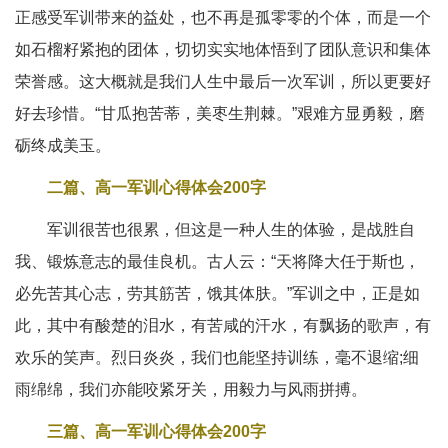
正感受军训带来的益处，也不再是孤零零的个体，而是一个
如石榴籽紧抱的团体，切切实实地体悟到了团队意识和集体
荣誉感。这大概就是我们人生中最后一次军训，所以更要好
好去珍惜。“甘瓜抱苦蒂，美枣生荆棘。”艰难方显勇毅，磨
砺终成美玉。
二篇、高一军训心得体会200字
军训很苦也很累，但这是一种人生的体验，是战胜自
我、锻炼意志的最佳良机。古人云：“天将降大任于斯也，
必先苦其心志，劳其筋苦，饿其体肤。”军训之中，正是如
此，其中有酸楚的泪水，有苦咸的汗水，有飘扬的歌声，有
欢乐的笑声。烈日炎炎，我们也能坚持训练，毫不退缩;细
雨绵绵，我们亦能咬紧牙关，用毅力与风雨拼搏。
三篇、高一军训心得体会200字