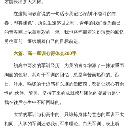
才能长出参天大树。
在这期间教官说的一句话令我记忆深刻“不奋斗的青
春，即将褪色”，所以生逢盛世之时，青年的我们要为自己
的青春画上浓墨重彩的一笔，我也将怀揣着这份珍贵的回忆
勇往直前，继续朝着自己的目标前进。
六篇、高一军训心得体会200字
初高中两次的军训经历，为我的青春增添了一抹浓重而
绚丽的色彩。我对于军训的回忆，总是辛苦而热烈的。烈
日、汗水、喉咙的干涩感和头脑的晕眩感，都是让我心有余
悸的;伙伴、赞美、坚持下来的成就感与团体的凝聚力是让
我在往后余生中不断回味的。
大学的军训与初高中的、只锻炼身体与意志的军训不太
相同。大学的军训还教我们军事理论。白天军训，晚上听