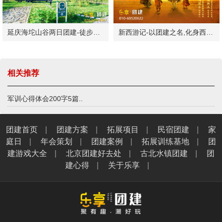
延庆海坨山谷两日团建-徒步露营
新西游记-以团建之名,化身西游神仙！
相关推荐
军训心得体会200字5篇..
团建首页
|
团建方案
|
拓展项目
|
民宿团建
|
家
庭日
|
年会策划
|
团建案例
|
拓展训练基地
|
团
建游戏大全
|
北京团建好去处
|
古北水镇团建
|
团
建心得
|
关于乐享
|