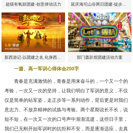
超级有氧鼓团建-创意律动活力
延庆海坨山谷两日团建-徒步露营
新西游记-以团建之名,化身西游神仙！
部门轰趴馆团建活动方案
一篇、高一军训心得体会200字
青春是充满激情的，青春是用来奋斗的，一个又一个的
考验，一次又一次的坚持，让我们明白了军训的意义，不仅
仅是简单的站军姿，走正步等一系列动作，背后更是对我们
意志力、不放弃精神的试炼与考验。两个星期说长不长，说
短不短，在一次又一次的口号声中渐渐流逝，这些日子里，
我们已无刚开始军训时的抗拒和不安，而是逐渐适应，去真