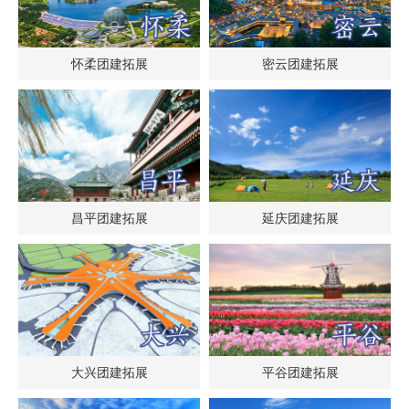
怀柔团建拓展
密云团建拓展
昌平团建拓展
延庆团建拓展
大兴团建拓展
平谷团建拓展