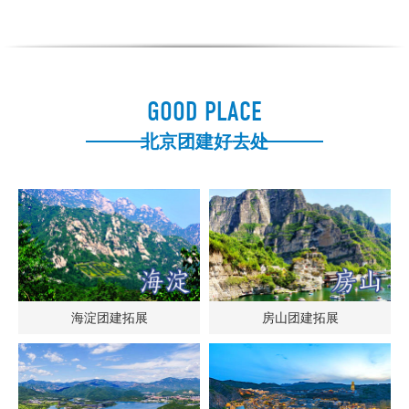
GOOD PLACE
北京团建好去处
海淀团建拓展
房山团建拓展