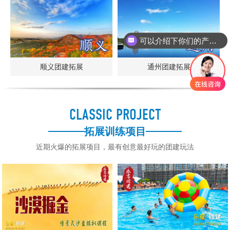
可以介绍下你们的产品么
顺义团建拓展
通州团建拓展
CLASSIC PROJECT
拓展训练项目
近期火爆的拓展项目，最有创意最好玩的团建玩法