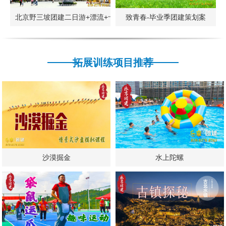
北京野三坡团建二日游+漂流+卡丁车+烧烤
致青春-毕业季团建策划案
拓展训练项目推荐
沙漠掘金
水上陀螺