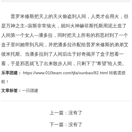
普罗米修斯把天上的天火偷盗到人间，人类才会用火，但
是万神之主--宙斯非常恼火，就叫火神赫菲斯托斯用泥土造了
人间第一个女人---潘多拉，同时把天上所有的邪恶封到了一个
盒子里叫她带到凡间，并把潘多拉许配给普罗米修斯的弟弟艾
彼米托斯。当潘多拉到了人间后出于好奇揭开了盒子想看一
看，于是邪恶就飞了出来散步人间，只剩下了“希望”给人类。
乐享团建：
https://www.010team.com/tjfa/xunbao/82.html
转载需授
权！
文章标签：
一日团建
上一篇：没有了
下一篇：没有了