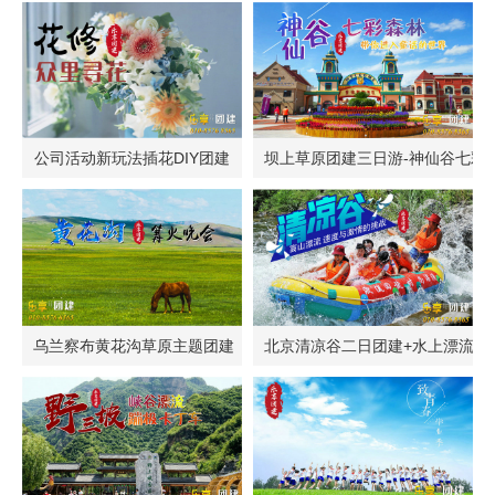
公司活动新玩法插花DIY团建
坝上草原团建三日游-神仙谷七彩
乌兰察布黄花沟草原主题团建
北京清凉谷二日团建+水上漂流+