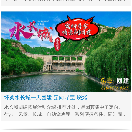
织团建拓展活动时，特别适合组织半天的活动方案，在时间
上较为紧张的团队可以考虑这里，公园的面积很大同时
怀柔水长城一天团建-定向寻宝-烧烤
水长城团建拓展活动介绍 推荐此处，是因其集中了定向、
徒步、风景、长城、自助烧烤等一系列便捷条件。同时周边
住宿及餐饮配套完整，相对于其它景区周边更正宗实惠。
07：3009：00 预定地点集合(车上备有饮用水)，乘车出发