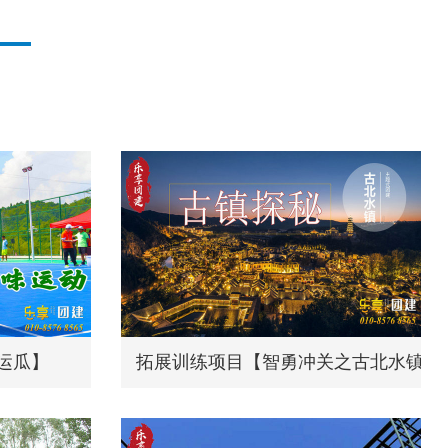
运瓜】
拓展训练项目【智勇冲关之古北水镇寻