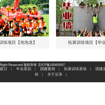
训练项目【泡泡龙】
拓展训练项目【毕
Right Reserved 版权所有
京ICP备16065697
庭日
|
年会策划
|
团建案例
|
拓展训练基地
|
团建
得
|
关于乐享
|