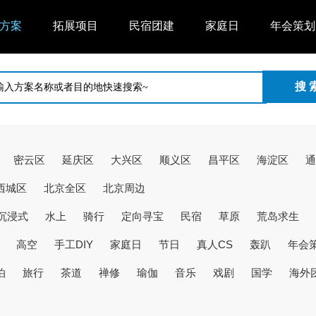
方案
拓展项目
民宿团建
家庭日
年会策划
密云区
延庆区
大兴区
顺义区
昌平区
海淀区
通
西城区
北京全区
北京周边
沉浸式
水上
骑行
定向寻宝
民宿
草原
荒岛求生
高空
手工DIY
家庭日
节日
真人CS
轰趴
年会
泊
旅行
茶道
禅修
瑜伽
音乐
戏剧
国学
海外