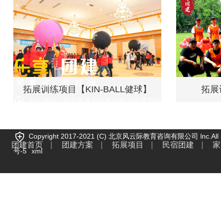
拓展训练项目【KIN-BALL健球】
拓展
办公地址：北京市通州区新华西街58号万达广场
电话：010-60520622
手机：13311539616
Copyright 2017-2021 (C) 北京风云际教育咨询有限公司 lnc.All 
团建首页
|
团建方案
|
拓展项目
|
民宿团建
|
家
号-5
xml