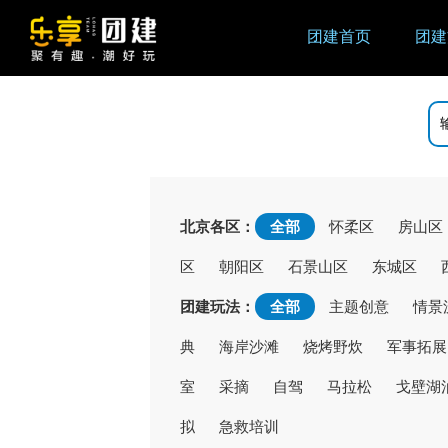
团建首页
团建
北京各区：
全部
怀柔区
房山区
区
朝阳区
石景山区
东城区
团建玩法：
全部
主题创意
情景
典
海岸沙滩
烧烤野炊
军事拓展
室
采摘
自驾
马拉松
戈壁湖
拟
急救培训