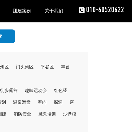
010-60520622
团建案例
关于我们
州区
门头沟区
平谷区
丰台
徒步露营
趣味运动会
红色经
策划
温泉滑雪
室内
探洞
密
团建
消防安全
魔鬼培训
沙盘模