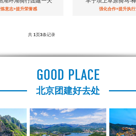
栖湖环湖骑行团建一天
丰宁坝上草原骑马-
磨炼意志+提升荣誉感
强化合作+提升执行
共
1
页
3
条记录
GOOD PLACE
北京团建好去处