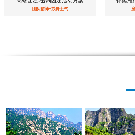
高端团建-击剑团建活动方案
怀柔雁
团队精神+鼓舞士气