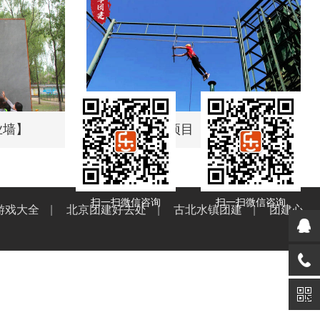
业墙】
拓展训练项目【空中抓杠】
扫一扫微信咨询
扫一扫微信咨询
游戏大全
|
北京团建好去处
|
古北水镇团建
|
团建心