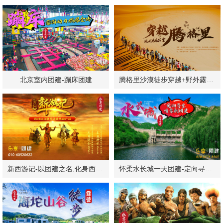
北京室内团建-蹦床团建
腾格里沙漠徒步穿越+野外露营团建
新西游记-以团建之名,化身西游神仙！
怀柔水长城一天团建-定向寻宝-烧烤