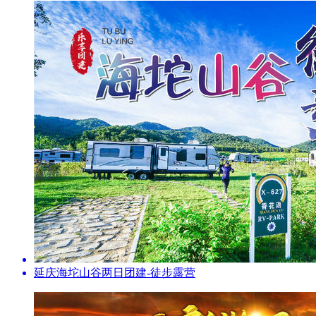
延庆海坨山谷两日团建-徒步露营