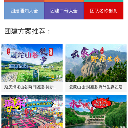
团建通知大全
团建口号大全
团队名称创意
团建方案推荐：
延庆海坨山谷两日团建-徒步露营
云蒙山徒步团建-野外生存团建