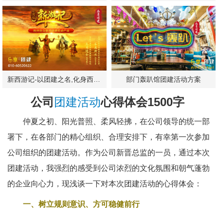
新西游记-以团建之名,化身西游神仙！
部门轰趴馆团建活动方案
公司
团建活动
心得体会1500字
仲夏之初、阳光普照、柔风轻拂，在公司领导的统一部
署下，在各部门的精心组织、合理安排下，有幸第一次参加
公司组织的团建活动。作为公司新晋总监的一员，通过本次
团建活动，我强烈的感受到公司浓烈的文化氛围和朝气蓬勃
的企业向心力，现浅谈一下对本次团建活动的心得体会：
一、树立规则意识、方可稳健前行