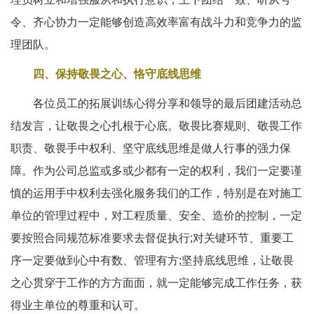
令、齐心协力一定能够创造高效率富有战斗力和竞争力的监
理团队。
四、保持敬畏之心、恪守底线思维
各位员工的拓展训练心得分享和领导的最后团建活动总
结发言，让敬畏之心扎根于心底。敬畏比赛规则、敬畏工作
职责、敬畏手中权利、坚守底线思维是做人行事的强力保
障。作为公司总监或多或少都有一定的权利，我们一定要谨
慎的运用手中权利去强化服务我们的工作，特别是在对施工
单位的管理过程中，对工程质量、安全、造价的控制，一定
要按照合同规范标准要求去督促执行;对关键环节、重要工
序一定要做到心中有数、管理有方;坚持底线思维，让敬畏
之心贯穿于工作的方方面面，就一定能够完成工作任务，获
得业主单位的尊重和认可。