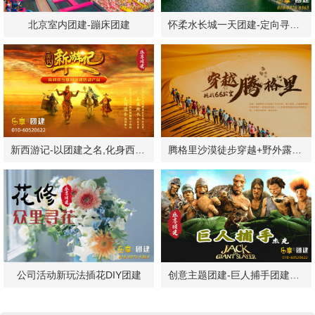
北京室内团建-蹦床团建
怀柔水长城一天团建-定向寻宝-烧烤
新西游记-以团建之名,化身西游神仙！
腾格里沙漠徒步穿越+野外露营团建
公司活动新玩法插花DIY团建
创意主题团建-巨人捕手团建方案