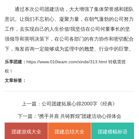
通过本次公司团建活动，大大增强了集体荣誉感和团队
意识。让我们不忘初心、凝聚力量，在朝气蓬勃的公司努力
工作，去实现自己的人生价值!我坚信在公司何董事长的坚
强领导和英明决策下，在公司各部门的有力协作和密切配合
下，海发咨询一定能够成为监理中的翘楚、行业中的巨擎。
乐享团建：
https://www.010team.com/xinde/313.html
转载需授
权！
文章标签：
上一篇：
公司团建拓展心得2000字《经典》
下一篇：
“携手并肩 共铸辉煌”团建活动心得体会
团建游戏大全
团建总结大全
团建横幅标语